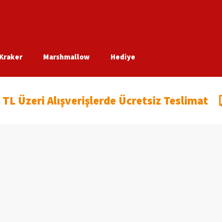
Kraker
Marshmallow
Hediye
 TL Üzeri Alışverişlerde Ücretsiz Teslimat