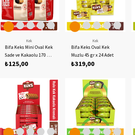
Kek
Kek
Bifa Keks Mini Oval Kek
Bifa Keks Oval Kek
Sade ve Kakaolu 170 gr
Muzlu 45 gr x 24 Adet
₺125,00
₺319,00
x 2 Adet