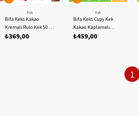
Kek
Kek
Bifa Keks Kakao
Bifa Keks Cupy Kek
Kremalı Rulo Kek 50 gr
Kakao Kaplamalı
₺369,00
₺459,00
x 24 Adet
Antep Fıstığı Aromalı
Kremalı Kek 45 gr x 24
Adet
1