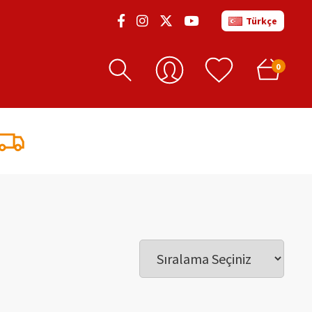
Türkçe
0