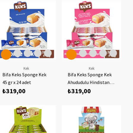
Kek
Kek
Bifa Keks Sponge Kek
Bifa Keks Sponge Kek
45 gr x 24 adet
Ahududulu Hindistan
₺319,00
₺319,00
Cevizli 45 gr x 24 adet