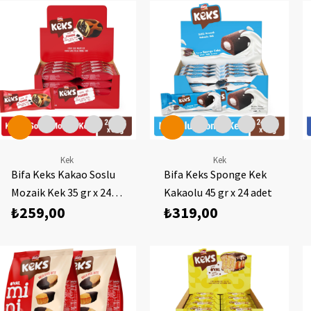
Kek
Kek
Bifa Keks Kakao Soslu
Bifa Keks Sponge Kek
Mozaik Kek 35 gr x 24
Kakaolu 45 gr x 24 adet
₺259,00
₺319,00
adet