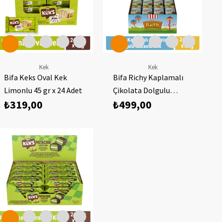
Kek
Kek
Bifa Keks Oval Kek
Bifa Richy Kaplamalı
Limonlu 45 gr x 24 Adet
Çikolata Dolgulu
₺319,00
₺499,00
Kakaolu Kek 55 gr x 24
Adet