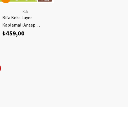
Kek
Bifa Keks Layer
Kaplamalı Antep
₺459,00
Fıstığı Aromalı Kremalı
Kek 45 gr x 24 Adet