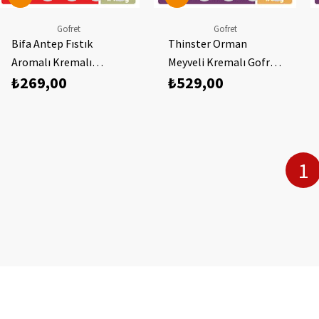
Gofret
Gofret
Bifa Antep Fıstık
Thinster Orman
Aromalı Kremalı
Meyveli Kremalı Gofret
₺269,00
₺529,00
Gofret 1000 gr
55 gr x 24 adet
1