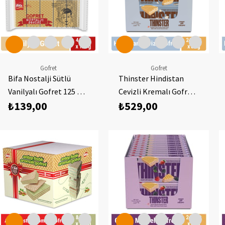
Gofret
Gofret
Bifa Nostalji Sütlü
Thinster Hindistan
Vanilyalı Gofret 125 gr
Cevizli Kremalı Gofret
₺139,00
₺529,00
x 4 Adet
55 gr x 24 adet