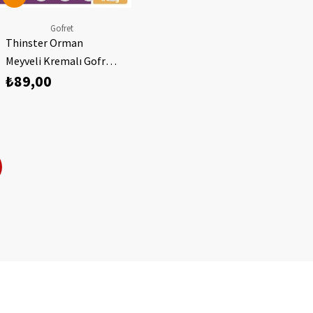
Gofret
Thinster Orman
Meyveli Kremalı Gofret
₺89,00
55 gr x 4 adet