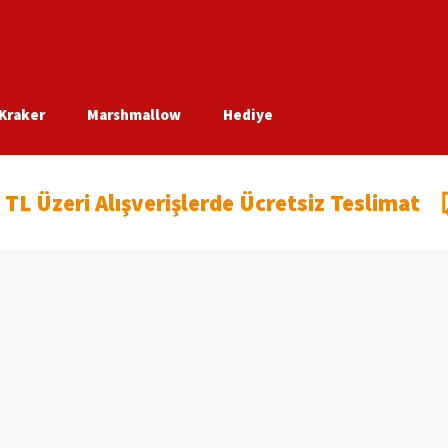
Kraker
Marshmallow
Hediye
 TL Üzeri Alışverişlerde Ücretsiz Teslimat