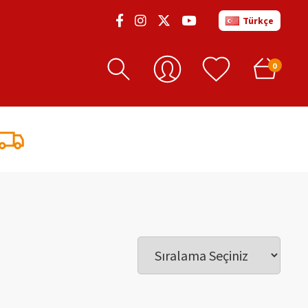
Türkçe
0