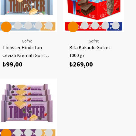
Gofret
Gofret
Thinster Hindistan
Bifa Kakaolu Gofret
Cevizli Kremalı Gofret
1000 gr
₺99,00
₺269,00
55 gr x 4 adet