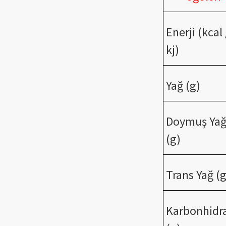
Enerji (kcal 
kj)
Yağ (g)
Doymuş Ya
(g)
Trans Yağ (g
Karbonhidr