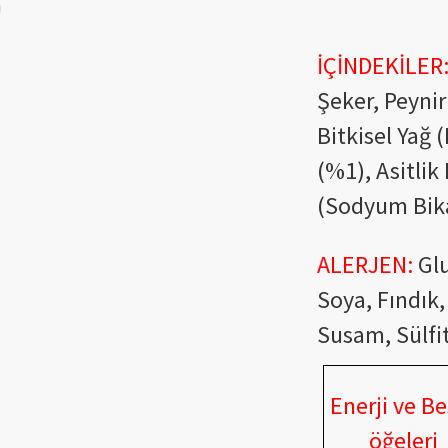
İÇİNDEKİLER
Şeker, Peynir
Bitkisel Yağ 
(%1), Asitlik
(Sodyum Bik
ALERJEN:
Glu
Soya, Fındık,
Susam, Sülfit 
Enerji ve Be
öğeleri