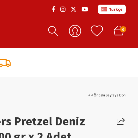
Türkçe
0
< < Önceki Sayfaya Dön
rs Pretzel Deniz
00 gr x 2 Adet