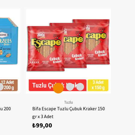
Tuzlu
lu 200
Bifa Escape Tuzlu Çubuk Kraker 150
Bifa 
gr x 3 Adet
gr x 3
₺99,00
₺87