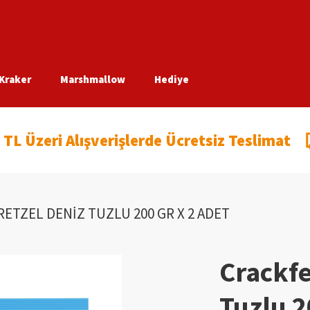
Kraker
Marshmallow
Hediye
 TL Üzeri Alışverişlerde Ücretsiz Teslimat
ETZEL DENIZ TUZLU 200 GR X 2 ADET
Crackfe
Tuzlu 2