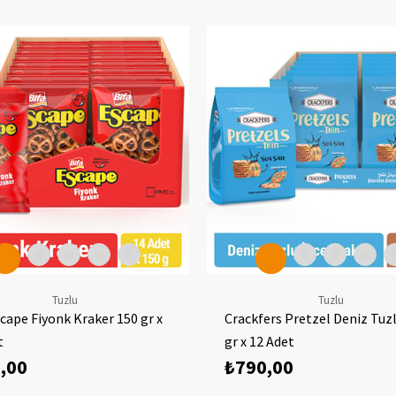
Tuzlu
Tuzlu
scape Fiyonk Kraker 150 gr x
Crackfers Pretzel Deniz Tuz
t
gr x 12 Adet
,00
₺790,00