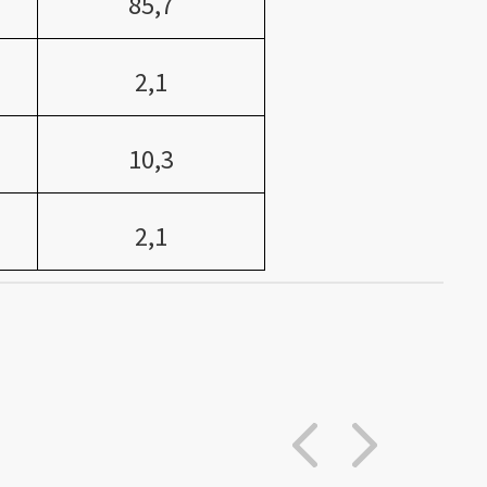
85,7
2,1
10,3
2,1