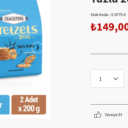
Stok Kodu
E-0775-X
₺149,0
›
Tavsiye Et