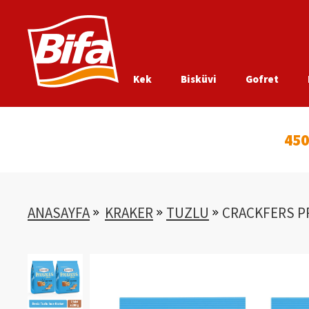
Kek
Bisküvi
Gofret
450
ANASAYFA
KRAKER
TUZLU
CRACKFERS PR