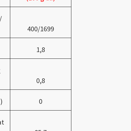
/
400/1699
1,8
ğ
0,8
)
0
at