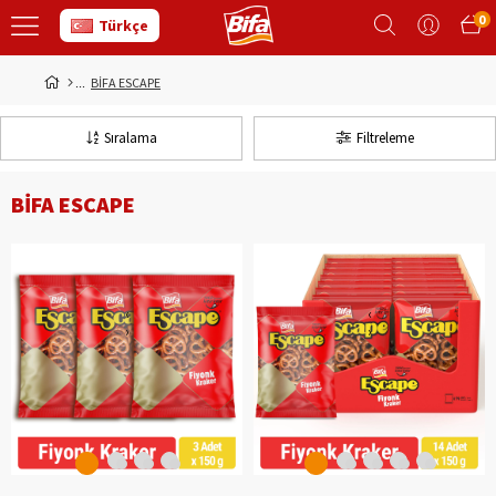
0
Türkçe
BİFA ESCAPE
Sıralama
Filtreleme
BİFA ESCAPE
‹
‹
›
›